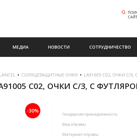
ПОИ
САЙ
МЕДИА
НОВОСТИ
СОТРУДНИЧЕСТВО
LANCEL
СОЛНЦЕЗАЩИТНЫЕ ОЧКИ
  LA91005 C02, ОЧКИ С/З
A91005 C02, ОЧКИ С/З, С ФУТЛЯР
-30%
Гендерная принадлежность
Вид оправы
Материал оправы