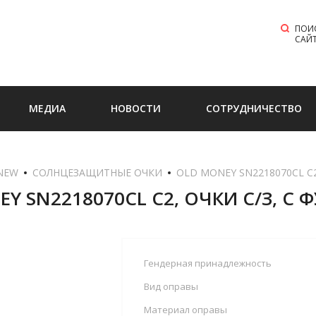
ПОИ
САЙ
МЕДИА
НОВОСТИ
СОТРУДНИЧЕСТВО
NEW
СОЛНЦЕЗАЩИТНЫЕ ОЧКИ
  OLD MONEY SN2218070CL C
Y SN2218070CL C2, ОЧКИ С/З, С
Гендерная принадлежность
Вид оправы
Материал оправы