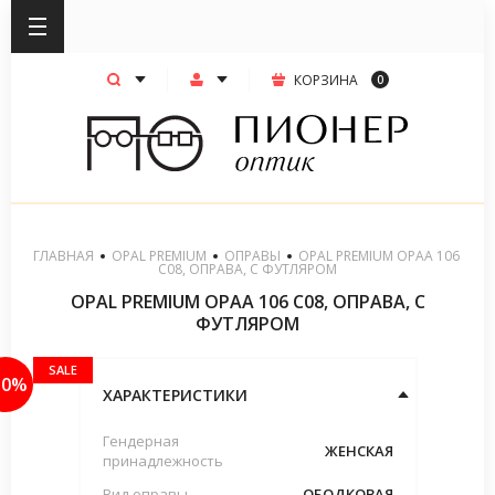
КОРЗИНА
0
ГЛАВНАЯ
OPAL PREMIUM
ОПРАВЫ
  OPAL PREMIUM OPAA 106 
C08, ОПРАВА, С ФУТЛЯРОМ
OPAL PREMIUM OPAA 106 C08, ОПРАВА, С
ФУТЛЯРОМ
SALE
50%
ХАРАКТЕРИСТИКИ
Гендерная
ЖЕНСКАЯ
принадлежность
Вид оправы
ОБОДКОВАЯ